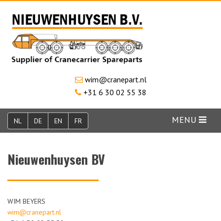
wim@cranepart.nl
+31 6 30 02 55 38
MENU
NL
DE
EN
FR
Nieuwenhuysen BV
WIM BEYERS
wim@cranepart.nl