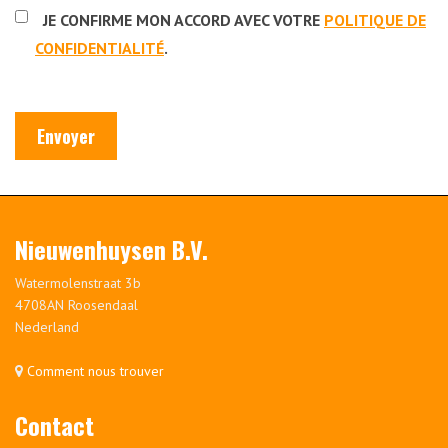
JE CONFIRME MON ACCORD AVEC VOTRE
POLITIQUE DE
CONFIDENTIALITÉ
.
Envoyer
Nieuwenhuysen B.V.
Watermolenstraat 3b
4708AN Roosendaal
Nederland
Comment nous trouver
Contact