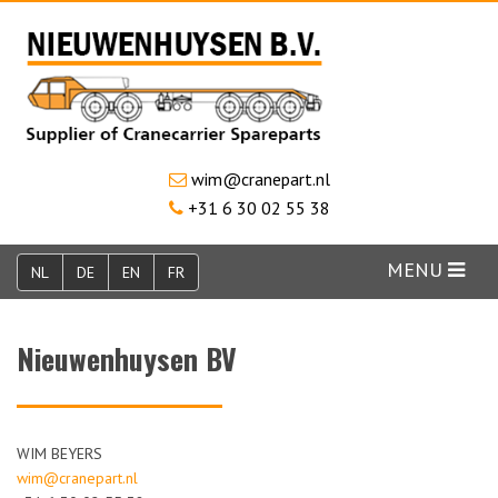
wim@cranepart.nl
+31 6 30 02 55 38
MENU
NL
DE
EN
FR
Nieuwenhuysen BV
WIM BEYERS
wim@cranepart.nl